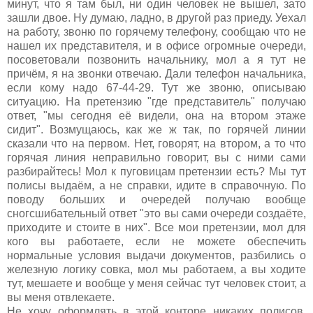
минут, что я там был, ни один человек не вышел, зато
зашли двое. Ну думаю, ладно, в другой раз приеду. Уехал
на работу, звоню по горячему телефону, сообщаю что не
нашел их представителя, и в офисе огромные очереди,
посоветовали позвонить начальнику, мол а я тут не
причём, я на звонки отвечаю. Дали телефон начальника,
если кому надо 67-44-29. Тут же звоню, описываю
ситуацию. На претензию "где представитель" получаю
ответ, "мы сегодня её видели, она на втором этаже
сидит". Возмущаюсь, как же ж так, по горячей линии
сказали что на первом. Нет, говорят, на втором, а то что
горячая линия неправильно говорит, вы с ними сами
разбирайтесь! Мол к пуговицам претензии есть? Мы тут
полисы выдаём, а не справки, идите в справочную. По
поводу больших и очередей получаю вообще
сногсшибательный ответ "это вы сами очереди создаёте,
приходите и стоите в них". Все мои претензии, мол для
кого вы работаете, если не можете обеспечить
нормальные условия выдачи документов, разбились о
железную логику совка, мол мы работаем, а вы ходите
тут, мешаете и вообще у меня сейчас тут человек стоит, а
вы меня отвлекаете.
Не хочу оформлять в этой конторе никаких полисов.